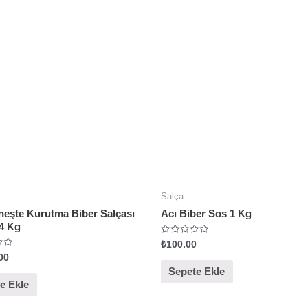
n
0
o
y
a
l
d
ı
Salça
neşte Kurutma Biber Salçası
Acı Biber Sos 1 Kg
.4 Kg
5
₺
100.00
ü
00
z
e
Sepete Ekle
r
e Ekle
i
n
d