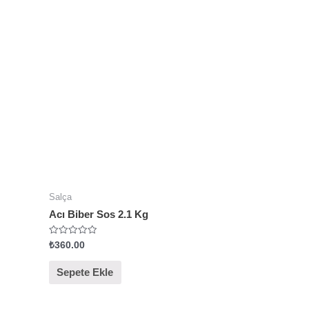
n
0
o
y
a
l
d
ı
Salça
Acı Biber Sos 2.1 Kg
5
₺
360.00
ü
z
e
Sepete Ekle
r
i
n
d