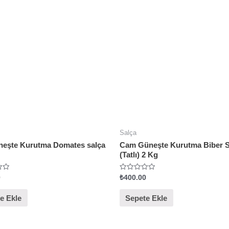
Salça
neşte Kurutma Domates salça
Cam Güneşte Kurutma Biber S
(Tatlı) 2 Kg
5
0
₺
400.00
ü
z
e
e Ekle
Sepete Ekle
r
i
n
d
e