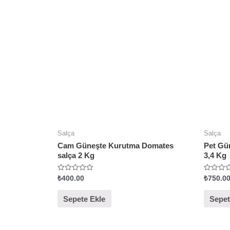
Salça
Salça
Cam Güneşte Kurutma Domates
Pet Gü
salça 2 Kg
3,4 Kg
5
5
₺
400.00
₺
750.0
ü
ü
z
z
e
e
Sepete Ekle
Sepet
r
r
i
i
n
n
d
d
e
e