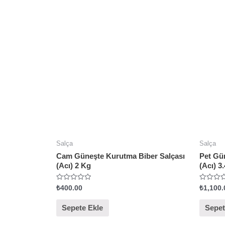
n
n
0
0
o
o
y
y
a
a
l
l
d
d
ı
ı
Salça
Salça
Cam Güneşte Kurutma Biber Salçası
Pet Gü
(Acı) 2 Kg
(Acı) 3
5
5
₺
400.00
₺
1,100.
ü
ü
z
z
e
e
Sepete Ekle
Sepet
r
r
i
i
n
n