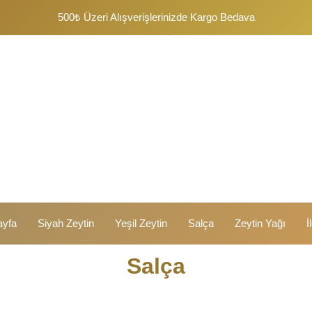
500₺ Üzeri Alışverişlerinizde Kargo Bedava
ayfa
Siyah Zeytin
Yeşil Zeytin
Salça
Zeytin Yağı
İ
Salça