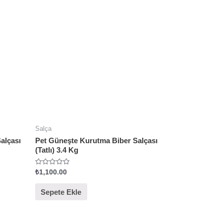
Salça
alçası
Pet Güneşte Kurutma Biber Salçası
(Tatlı) 3.4 Kg
5
₺
1,100.00
ü
z
e
Sepete Ekle
r
i
n
d
e