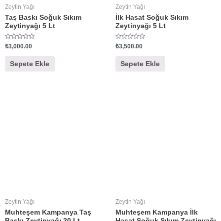
Zeytin Yağı
Zeytin Yağı
Taş Baskı Soğuk Sıkım
İlk Hasat Soğuk Sıkım
Zeytinyağı 5 Lt
Zeytinyağı 5 Lt
5
5
₺
3,000.00
₺
3,500.00
ü
ü
z
z
e
e
Sepete Ekle
Sepete Ekle
r
r
i
i
n
n
d
d
e
e
n
n
0
0
o
o
y
y
a
a
l
l
d
d
ı
ı
Zeytin Yağı
Zeytin Yağı
Muhteşem Kampanya Taş
Muhteşem Kampanya İlk
Baskı Zeytinyağı 20 Lt
Hasat Soğuk Sıkım Zeytinyağı