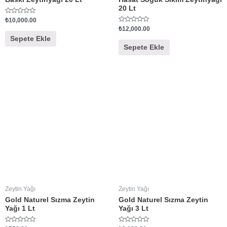
20 Lt
5
₺
10,000.00
ü
5
₺
12,000.00
z
ü
e
Sepete Ekle
z
r
e
Sepete Ekle
i
r
n
i
d
n
e
d
n
e
0
n
o
0
y
o
a
y
l
a
d
l
ı
d
ı
Zeytin Yağı
Zeytin Yağı
Gold Naturel Sızma Zeytin
Gold Naturel Sızma Zeytin
Yağı 1 Lt
Yağı 3 Lt