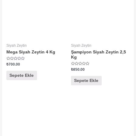
Siyah Zeytin
Siyah Zeytin
Mega Siyah Zeytin 4 Kg
Şampiyon Siyah Zeytin 2,5
Kg
5
₺
700.00
üzerinden
5
₺
850.00
0
üzerinden
oy
Sepete Ekle
0
aldı
oy
Sepete Ekle
aldı